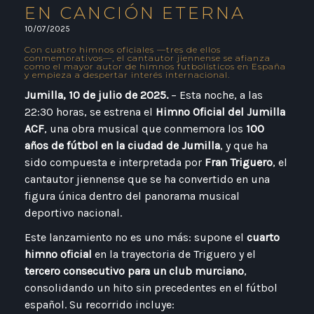
EN CANCIÓN ETERNA
10/07/2025
Con cuatro himnos oficiales —tres de ellos
conmemorativos—, el cantautor jiennense se afianza
como el mayor autor de himnos futbolísticos en España
y empieza a despertar interés internacional.
Jumilla, 10 de julio de 2025.
– Esta noche, a las
22:30 horas, se estrena el
Himno Oficial del Jumilla
ACF
, una obra musical que conmemora los
100
años de fútbol en la ciudad de Jumilla
, y que ha
sido compuesta e interpretada por
Fran Triguero
, el
cantautor jiennense que se ha convertido en una
figura única dentro del panorama musical
deportivo nacional.
Este lanzamiento no es uno más: supone el
cuarto
himno oficial
en la trayectoria de Triguero y el
tercero consecutivo para un club murciano
,
consolidando un hito sin precedentes en el fútbol
español. Su recorrido incluye: